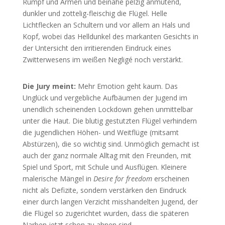
Rumpf und Armen und beinahe pelzig anmutend,
dunkler und zottelig-fleischig die Flügel. Helle
Lichtflecken an Schultern und vor allem an Hals und
Kopf, wobei das Helldunkel des markanten Gesichts in
der Untersicht den irritierenden Eindruck eines
Zwitterwesens im weißen Negligé noch verstärkt.
Die Jury meint:
Mehr Emotion geht kaum. Das
Unglück und vergebliche Aufbäumen der Jugend im
unendlich scheinenden Lockdown gehen unmittelbar
unter die Haut. Die blutig gestutzten Flügel verhindern
die jugendlichen Höhen- und Weitflüge (mitsamt
Abstürzen), die so wichtig sind. Unmöglich gemacht ist
auch der ganz normale Alltag mit den Freunden, mit
Spiel und Sport, mit Schule und Ausflügen. Kleinere
malerische Mängel in
Desire for freedom
erscheinen
nicht als Defizite, sondern verstärken den Eindruck
einer durch langen Verzicht misshandelten Jugend, der
die Flügel so zugerichtet wurden, dass die späteren
Narben jetzt schon zu ahnen sind.